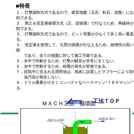
■特長
１． 打撃掘削方式であるので、硬質地盤（玉石、転石、岩盤）に
削できる。
２． 廃土を安定液循環方式（正、逆循環）で行なうため、再破砕
削できる。
３． 打撃掘削方式であるので、ビット荷重が少なくて良く高い垂
る。
４． 安定液を使用して、孔壁の保護が行なえるため、崩壊性の高
能
であり、全ての地盤に対して施工可能である。
５．水中で作動するため、打撃の騒音が非常にすくない。
６．水中で作動するため、粉塵の発生が皆無である。
７．排気中に含まれる潤滑油は、地表に設置したマフラーにより回
油汚染が発生しない。
８．ドリル重量が小さくコンパクトなベースマシン“ＴＢＨマシン”
る。
工法ＴＯＰ
ＭＡＣＨ工法 循環図