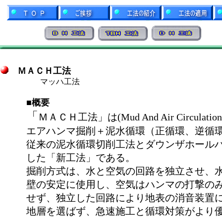
ＭＡＣＨ工法
マッハ工法
■概要
「
ＭＡＣＨ工法」は(Mud And Air Circulat
エアハンマ掘削＋泥水循環（正循環、逆循
従来の泥水循環切削工法とダウンザホール
した「新工法」である。
掘削方式は、水と空気の回路を独立させ、
壁の安定に使用し、空気はハンマの打撃の
せず、独立した回路により地表の消音装置
地層を選ばず、急速施工と循環対策がより