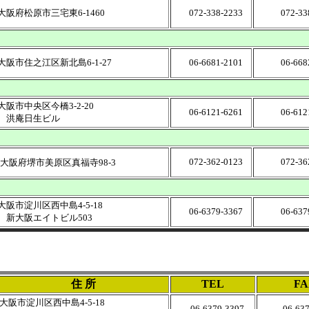
大阪府松原市三宅東6-1460
072-338-2233
072-338
大阪市住之江区新北島6-1-27
06-6681-2101
06-6682
大阪市中央区今橋3-2-20
06-6121-6261
06-6121
洪庵日生ビル
072-362-0123
072-362
大阪府堺市美原区真福寺98-3
大阪市淀川区西中島4-5-18
06-6379-3367
06-6379
新大阪エイトビル503
住 所
TEL
FA
大阪市淀川区西中島4-5-18
06-6379-3397
06-637