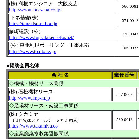
(株) 利根エンジニア 大阪支店
560-0082
http://www.tone-eng.co.jp/
トネ基礎(株)
571-001
https://tonekiso-m.boo.jp
藤崎建設（株)
770-0043
https://www.fujisakikensetsu.net/
(株) 東亜利根ボーリング 工事本部
106-0032
https://www.toa-tone.jp/
■賛助会員名簿
会 社 名
郵便番号
◇機械・機材リース関係
(株) 石松機材リース
557-0063
http://www.imp-m.jp
◇足場材リース・架設工事関係
(株) タカミヤ
530-0013
(旧社名)エスアールジータカミヤ(株)
https://www.takamiya.co
◇
産業廃棄物収集運搬関係