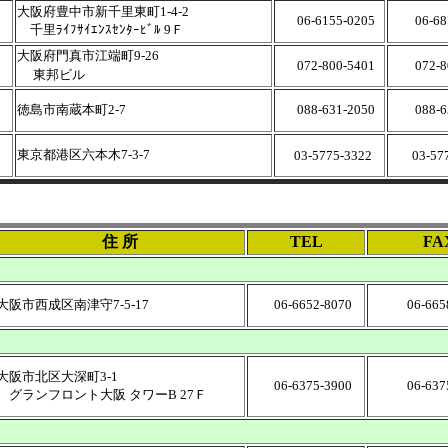
大阪府豊中市新千里東町1-4-2
06-6155-0205
06-687
千里ﾗｲﾌｻｲｴﾝｽｾﾝﾀｰﾋﾞﾙ 9Ｆ
大阪府門真市江端町9-26
072-800-5401
072-80
2
東邦ビル
徳島市南蔵本町2-7
088-631-2050
088-63
東京都港区六本木7-3-7
03-5775-3322
03-57
住 所
TEL
FA
大阪市西成区南津守7-5-17
06-6652-8070
06-6658
大阪市北区大深町3-1
06-6375-3900
06-6375
グランフロント大阪 タワーB 27Ｆ