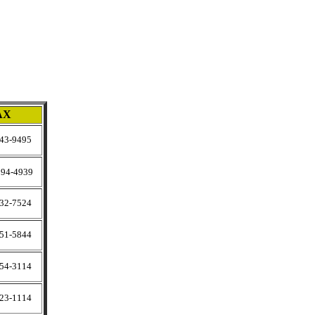
AX
3-9495
994-4939
2-7524
1-5844
4-3114
3-1114