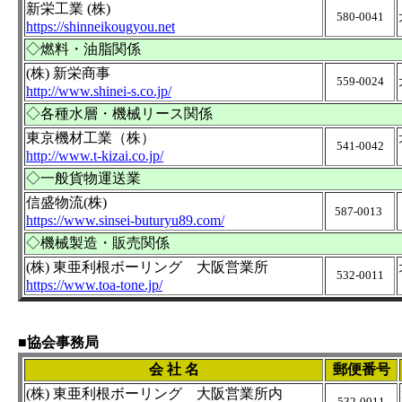
新栄工業 (株)
580-0041
https://shinneikougyou.net
◇燃料・
油脂関係
(株) 新栄商事
559-0024
http://www.shinei-s.co.jp/
◇各種水層・機械リース関係
東京機材工業（株）
541-0042
http://www.t-kizai.co.jp/
◇一般貨物運送業
信盛物流(株)
587-0013
https://www.sinsei-buturyu89.com/
◇機械製造・販売関係
(株) 東亜利根ボーリング 大阪営業所
532-0011
https://www.toa-tone.jp/
■協会事務局
会 社 名
郵便番号
(株) 東亜利根ボーリング 大阪営業所内
532-0011