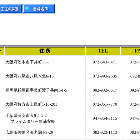
号
住 所
TEL
F
大阪府茨木市下井町11-3
072-643-0471
072-64
大阪府八尾市八尾木北6-16
072-993-2535
072-
福岡県粕屋郡宇美町障子岳南1-1-5
092-932-0517
092-93
大阪府枚方市上島町1-16-203
072-851-7770
072-85
千葉県浦安市入船1-5-2
047-354-3115
047-35
プライムタワー新浦安9F
広島市佐伯区海老園4-3-20
082-923-1113
082-92