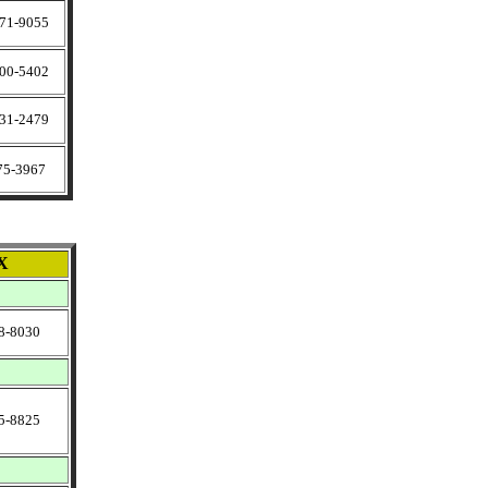
1-9055
0-5402
1-2479
75-3967
X
-8030
-8825