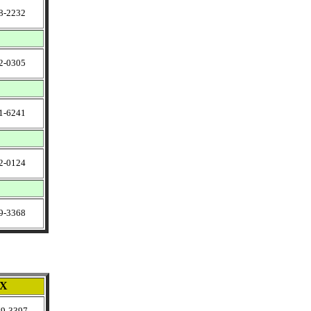
-2232
-0305
-6241
-0124
-3368
X
9-3397